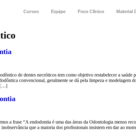
Cursos
Equipe
Foco Clínico
Material 
tico
ntia
ôntico de dentes necróticos tem como objetivo restabelecer a saúde pe
ndodôntica convencional, geralmente se dá pela limpeza e modelagem do
 […]
ontia
s a frase “A endodontia é uma das áreas da Odontologia menos reconhe
à inobservância que a maioria dos profissionais insistem em dar ao mo